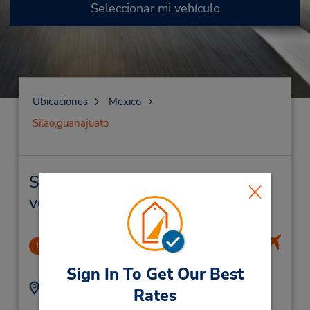
Seleccionar mi vehículo
Ubicaciones
Mexico
Silao,guanajuato
Silao,guanajuato Alquiler de
vehículos y oficinas cercanas
Leon Bajio Intl Airport
1
6.87 millas de distancia
Sign In To Get Our Best
Dirección:
Teléfono:
Rates
Carretera Silao-Leon
4727482001