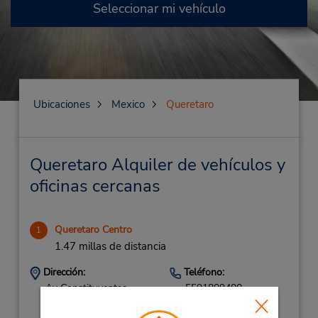
Seleccionar mi vehículo
Ubicaciones
Mexico
Queretaro
Queretaro Alquiler de vehículos y
oficinas cercanas
Queretaro Centro
1
1.47 millas de distancia
Dirección:
Teléfono:
Av Constituyentes
5591809400
120,