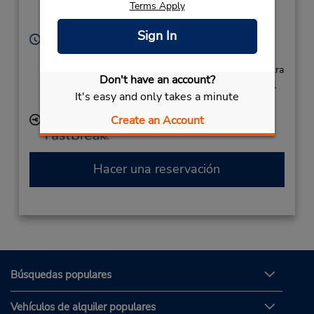
Terms Apply
Park,
Luqa,
Malta
Sign In
Horario de servicio:
Sun - Sat 7:30 AM - 2:00 AM
Si llega en avión, el mostrador de alquiler se encuentra
Don't have an account?
dentro de la terminal con una caminata corta hasta el
It's easy and only takes a minute
estacionamiento.
Create an Account
Ubicación para depositar llaves
Hacer una reservación
Búsquedas populares
Vehículos de alquiler populares