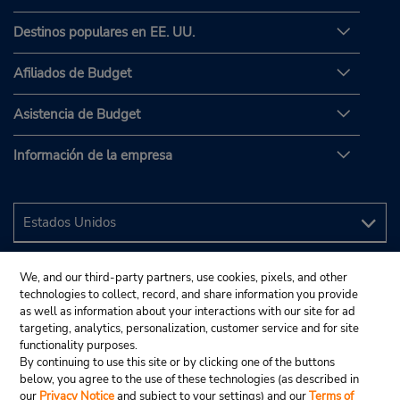
Destinos populares en EE. UU.
Afiliados de Budget
Asistencia de Budget
Información de la empresa
We, and our third-party partners, use cookies, pixels, and other
technologies to collect, record, and share information you provide
as well as information about your interactions with our site for ad
targeting, analytics, personalization, customer service and for site
functionality purposes.
By continuing to use this site or by clicking one of the buttons
below, you agree to the use of these technologies (as described in
our
Privacy Notice
and subject to your settings) and our
Terms of