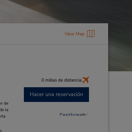
View Map
.0 millas de distancia
Hacer una reservación
or de
de la
rta
es