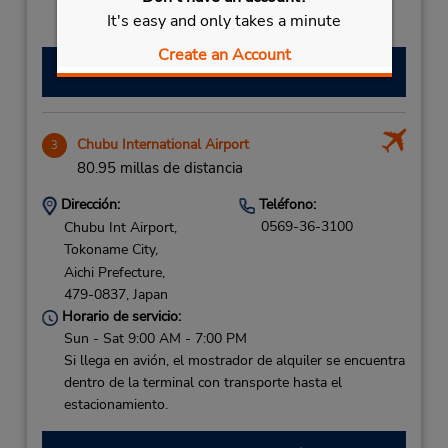
It's easy and only takes a minute
estacionamiento.
Create an Account
Hacer una reservación
Chubu International Airport
3
80.95 millas de distancia
Dirección:
Teléfono:
0569-36-3100
Chubu Int Airport,
Tokoname City,
Aichi Prefecture,
479-0837,
Japan
Horario de servicio:
Sun - Sat 9:00 AM - 7:00 PM
Si llega en avión, el mostrador de alquiler se encuentra
dentro de la terminal con transporte hasta el
estacionamiento.