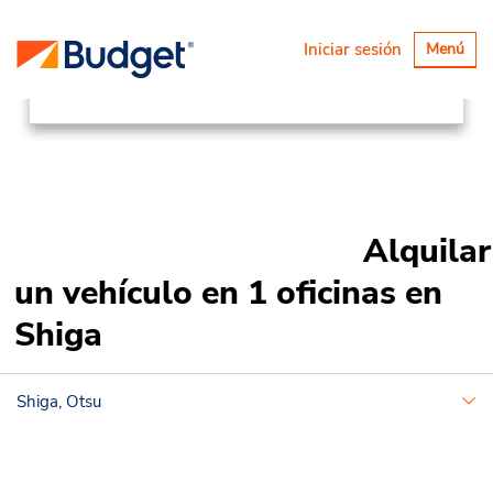
Ubicaciones
Asia Pacific
Japan
Alternar
Iniciar sesión
Menú
navegaci
Shiga
Alquilar
un vehículo en 1 oficinas en
Shiga
Shiga, Otsu