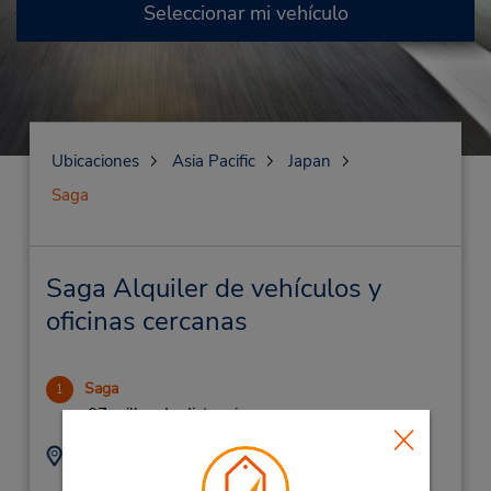
Seleccionar mi vehículo
Ubicaciones
Asia Pacific
Japan
Saga
Saga Alquiler de vehículos y
oficinas cercanas
Saga
1
.07 millas de distancia
Dirección:
Teléfono:
(81) 95 237 6492
1-11-20, Ekimaechuo,