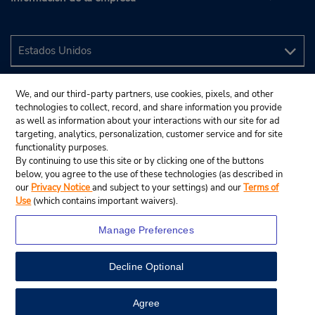
We, and our third-party partners, use cookies, pixels, and other
technologies to collect, record, and share information you provide
as well as information about your interactions with our site for ad
targeting, analytics, personalization, customer service and for site
functionality purposes.
By continuing to use this site or by clicking one of the buttons
below, you agree to the use of these technologies (as described in
our
Privacy Notice
and subject to your settings) and our
Terms of
Use
(which contains important waivers).
Manage Preferences
Decline Optional
© 2024 Budget Rent A Car System, Inc.
View Map
Agree