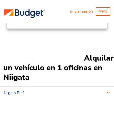
Ubicaciones
Asia Pacific
Japan
Alternar
Iniciar sesión
Menú
navegaci
Niigata
Alquilar
un vehículo en 1 oficinas en
Niigata
Niigata Pref