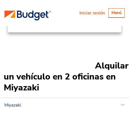
Ubicaciones
Asia Pacific
Japan
Alternar
Iniciar sesión
Menú
navegaci
Miyazaki
Alquilar
un vehículo en 2 oficinas en
Miyazaki
Miyazaki