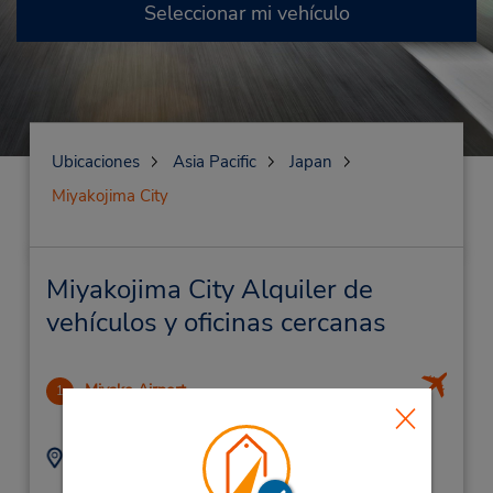
Seleccionar mi vehículo
Ubicaciones
Asia Pacific
Japan
Miyakojima City
Miyakojima City Alquiler de
vehículos y oficinas cercanas
Miyako Airport
1
.03 millas de distancia
Dirección:
Teléfono:
980660004
2243-1 Hirara,