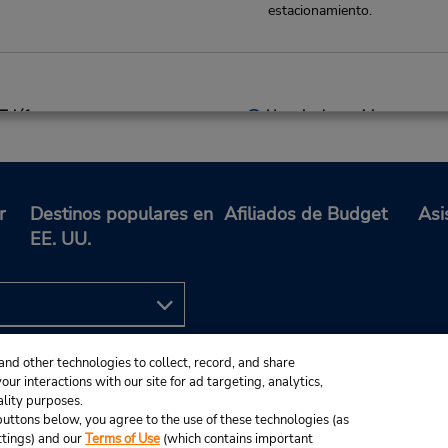
estacionamiento.
Teléfono:
Horario de servicio:
(81) 52-589-0096
Sun - Sat 8:00 AM - 8:00 P
r
Destinos populares en
Afiliados de Budget
Asi
EE. UU.
Teléfono:
Horario de servicio:
0569-36-3100
Sun - Sat 9:00 AM - 7:00 P
Si llega en avión, el mostrad
alquiler se encuentra dentro 
and other technologies to collect, record, and share
terminal con transporte hast
ur interactions with our site for ad targeting, analytics,
estacionamiento.
ality purposes.
e buttons below, you agree to the use of these technologies (as
ttings) and our
Terms of Use
(which contains important