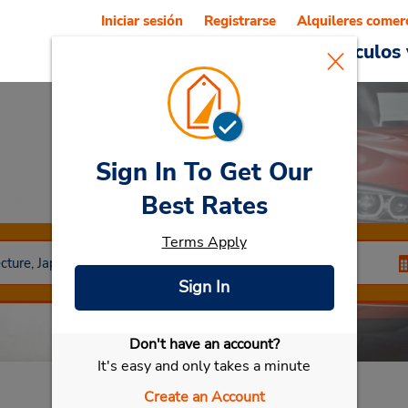
Iniciar sesión
Registrarse
Alquileres comer
Reservations
Ofertas
Vehículos 
Sign In To Get Our
Car Rental
MIE
Best Rates
Terms Apply
Sign In
Don't have an account?
Seleccionar mi vehículo
It's easy and only takes a minute
Create an Account