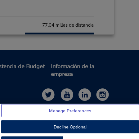
77.04 millas de distancia
Hacer una reservación
M
stencia de Budget
Información de la
empresa
82.15 millas de distancia
Hacer una reservación
M
or de
de la
Manage Preferences
a el
Decline Optional