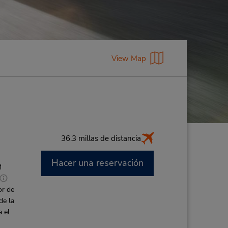
View Map
36.3 millas de distancia
Hacer una reservación
M
or de
de la
a el