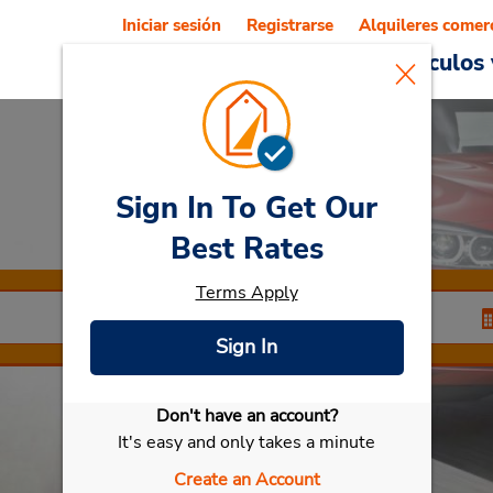
Iniciar sesión
Registrarse
Alquileres comer
Reservations
Ofertas
Vehículos 
Sign In To Get Our
Car Rental
Myagi
Best Rates
Terms Apply
Sign In
Don't have an account?
Seleccionar mi vehículo
It's easy and only takes a minute
Create an Account