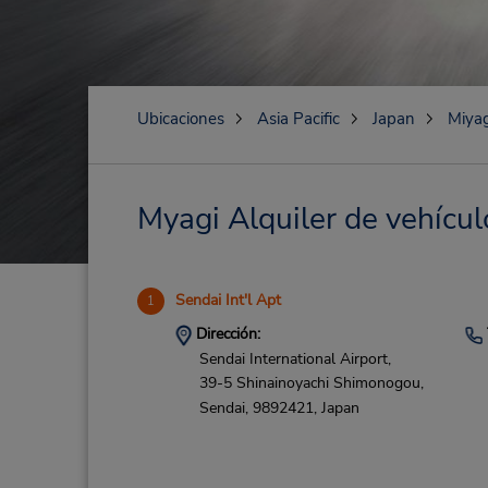
Ubicaciones
Asia Pacific
Japan
Miyag
Myagi Alquiler de vehícul
Sendai Int'l Apt
1
Dirección:
Sendai International Airport,
39-5 Shinainoyachi Shimonogou,
Sendai,
9892421,
Japan