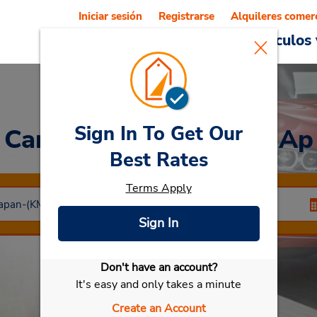
Iniciar sesión
Registrarse
Alquileres comer
Reservations
Ofertas
Vehículos 
Sign In To Get Our
Car Rental
Kumamoto Ap
Best Rates
Terms Apply
Sign In
Don't have an account?
Seleccionar mi vehículo
It's easy and only takes a minute
Create an Account