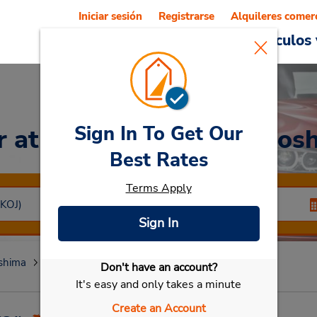
Iniciar sesión
Registrarse
Alquileres comer
Reservations
Ofertas
Vehículos 
Sign In To Get Our
ar
at Aeropuerto de Kagos
Best Rates
Terms Apply
Sign In
shima
Kagoshima
Aeropuerto de Kagoshima
Don't have an account?
Seleccionar mi vehículo
It's easy and only takes a minute
Create an Account