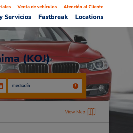
ciales
Venta de vehículos
Atención al Cliente
y Servicios
Fastbreak
Locations
hima (KOJ)
View Map