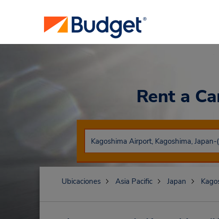
Rent a C
Ubicaciones
Asia Pacific
Japan
Kago