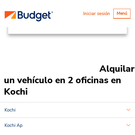
Ubicaciones
Asia Pacific
Japan
Alternar
Iniciar sesión
Menú
navegaci
Kochi
Alquilar
un vehículo en 2 oficinas en
Kochi
Kochi
Kochi Ap