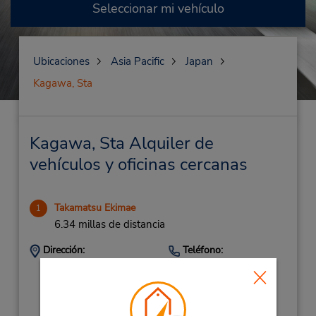
Seleccionar mi vehículo
Ubicaciones
Asia Pacific
Japan
Kagawa, Sta
Kagawa, Sta Alquiler de
vehículos y oficinas cercanas
Takamatsu Ekimae
1
6.34 millas de distancia
Dirección:
Teléfono:
2-20 Nishinomaru-
(81) 87 851 6543
Cho,
Takamatsu City Kag,
760-0021,
Japan