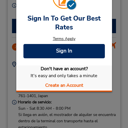
Horario de servicio:
Sun - Sat 8:00 AM - 7:00 PM
Sign In To Get Our Best
Hacer una reservación
Rates
Terms Apply
Takamatsu Airport
2
Sign In
8.51 millas de distancia
Dirección:
Teléfono:
Don't have an account?
Konan-Cho Oka
(81) 87-813-5437
It's easy and only takes a minute
Takamatsu,
Konan Cho,
Create an Account
Takamatsu City,
761-1401,
Japan
Horario de servicio:
Sun - Sat 8:30 AM - 8:00 PM
Si llega en avión, el mostrador de alquiler se encuentra
dentro de la terminal con transporte hasta el
estacionamiento.