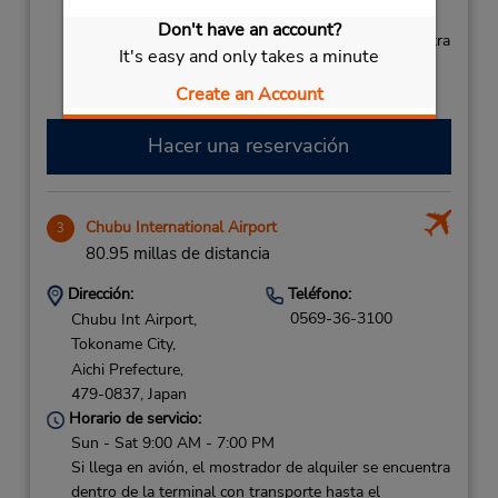
Free pickup service available
Don't have an account?
Si llega en avión, el mostrador de alquiler se encuentra
It's easy and only takes a minute
dentro de la terminal con transporte hasta el
estacionamiento.
Create an Account
Hacer una reservación
Chubu International Airport
3
80.95 millas de distancia
Dirección:
Teléfono:
0569-36-3100
Chubu Int Airport,
Tokoname City,
Aichi Prefecture,
479-0837,
Japan
Horario de servicio:
Sun - Sat 9:00 AM - 7:00 PM
Si llega en avión, el mostrador de alquiler se encuentra
dentro de la terminal con transporte hasta el