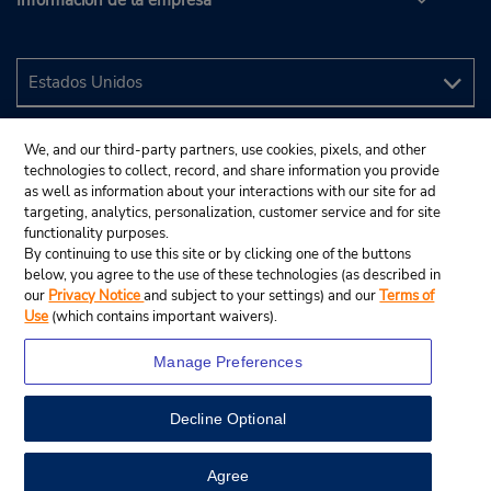
Información de la empresa
We, and our third-party partners, use cookies, pixels, and other
technologies to collect, record, and share information you provide
as well as information about your interactions with our site for ad
targeting, analytics, personalization, customer service and for site
functionality purposes.
By continuing to use this site or by clicking one of the buttons
below, you agree to the use of these technologies (as described in
our
Privacy Notice
and subject to your settings) and our
Terms of
Use
(which contains important waivers).
Manage Preferences
Decline Optional
© 2024 Budget Rent A Car System, Inc.
View Map
Agree