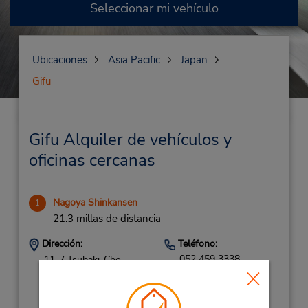
Seleccionar mi vehículo
Ubicaciones
Asia Pacific
Japan
Gifu
Gifu Alquiler de vehículos y
oficinas cercanas
Nagoya Shinkansen
1
21.3 millas de distancia
Dirección:
Teléfono:
052 459 3338
11-7 Tsubaki-Cho,
Nakamura-Ku,
Nagoya-Shi,
Nagoya City,
4530015,