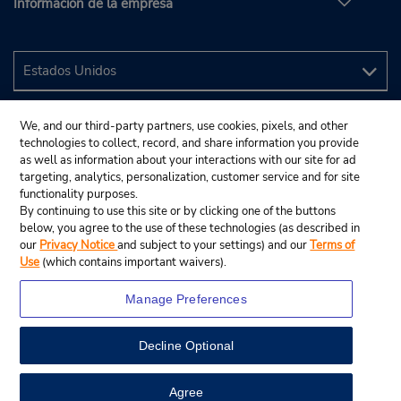
Información de la empresa
We, and our third-party partners, use cookies, pixels, and other
technologies to collect, record, and share information you provide
as well as information about your interactions with our site for ad
targeting, analytics, personalization, customer service and for site
functionality purposes.
By continuing to use this site or by clicking one of the buttons
below, you agree to the use of these technologies (as described in
our
Privacy Notice
and subject to your settings) and our
Terms of
Use
(which contains important waivers).
Manage Preferences
Decline Optional
© 2024 Budget Rent A Car System, Inc.
View Map
Agree