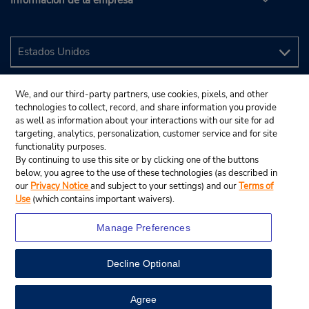
Información de la empresa
We, and our third-party partners, use cookies, pixels, and other
technologies to collect, record, and share information you provide
as well as information about your interactions with our site for ad
targeting, analytics, personalization, customer service and for site
functionality purposes.
By continuing to use this site or by clicking one of the buttons
below, you agree to the use of these technologies (as described in
our
Privacy Notice
and subject to your settings) and our
Terms of
Use
(which contains important waivers).
Manage Preferences
Decline Optional
© 2024 Budget Rent A Car System, Inc.
View Map
Agree