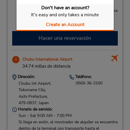
Free pickup service available
Don't have an account?
Si llega en avión, el mostrador de alquiler se encuentra
It's easy and only takes a minute
dentro de la terminal con transporte hasta el
estacionamiento.
Create an Account
Hacer una reservación
Chubu International Airport
3
34.74 millas de distancia
Dirección:
Teléfono:
0569-36-3100
Chubu Int Airport,
Tokoname City,
Aichi Prefecture,
479-0837,
Japan
Horario de servicio:
Sun - Sat 9:00 AM - 7:00 PM
Si llega en avión, el mostrador de alquiler se encuentra
dentro de la terminal con transporte hasta el