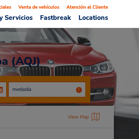
ciales
Venta de vehículos
Atención al Cliente
y Servicios
Fastbreak
Locations
ba (AQJ)
View Map