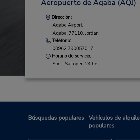
Aeropuerto de Áqaba
(AQJ)
Dirección:
Aqaba Airport,
Aqaba,
77110,
Jordan
Teléfono:
00962 790057017
Horario de servicio:
Sun - Sat open 24 hrs
Búsquedas populares
Vehículos de alquile
populares