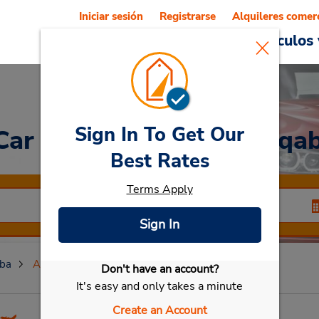
Iniciar sesión
Registrarse
Alquileres comer
Reservations
Ofertas
Vehículos 
Sign In To Get Our
 Car
at Aeropuerto de Áqa
Best Rates
Terms Apply
Sign In
ba
Aeropuerto de Áqaba
Don't have an account?
Seleccionar mi vehículo
It's easy and only takes a minute
Create an Account