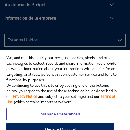
Asistencia de Budget
Información de la empresa
We, and our third-party partners, use cookies, pixels, and other
technologies to collect, record, and share information you provide
as well as information about your interactions with our site for ad
targeting, analytics, personalization, customer service and for site
functionality purposes.
By continuing to use this site or by clicking one of the buttons
below, you agree to the use of these technologies (as described in
our
Privacy Notice
and subject to your settings) and our
Terms of
Use
(which contains important waivers).
Manage Preferences
Decline Optional