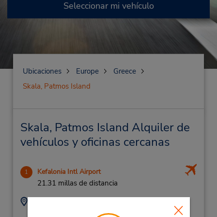
Seleccionar mi vehículo
Ubicaciones
Europe
Greece
Skala, Patmos Island
Skala, Patmos Island Alquiler de
vehículos y oficinas cercanas
Kefalonia Intl Airport
1
21.31 millas de distancia
Dirección:
Teléfono:
Kefalonia International
(30) 2671440076