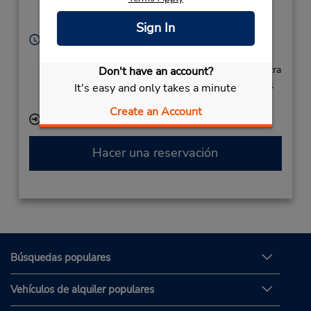
Kavala,
64200,
Grce Corfu Cret
Sign In
Horario de servicio:
Sun - Sat 7:30 AM - 11:00 PM
Si llega en avión, el mostrador de alquiler se encuentra
Don't have an account?
dentro de la terminal con una caminata corta hasta el
It's easy and only takes a minute
estacionamiento.
Create an Account
Ubicación para depositar llaves
Hacer una reservación
Búsquedas populares
Vehículos de alquiler populares