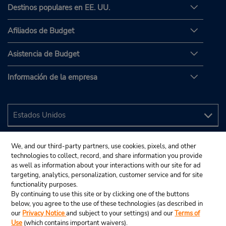
Destinos populares en EE. UU.
Afiliados de Budget
Asistencia de Budget
Información de la empresa
We, and our third-party partners, use cookies, pixels, and other
technologies to collect, record, and share information you provide
as well as information about your interactions with our site for ad
targeting, analytics, personalization, customer service and for site
functionality purposes.
By continuing to use this site or by clicking one of the buttons
below, you agree to the use of these technologies (as described in
our
Privacy Notice
and subject to your settings) and our
Terms of
Use
(which contains important waivers).