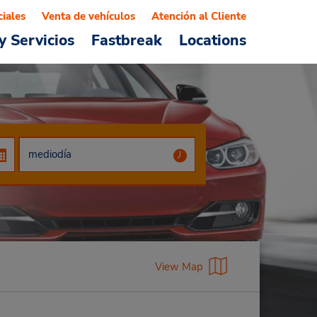
ciales
Venta de vehículos
Atención al Cliente
y Servicios
Fastbreak
Locations
View Map