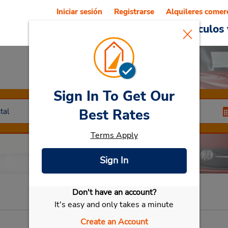
Iniciar sesión
Registrarse
Alquileres comer
Reservations
Ofertas
Vehículos 
Sign In To Get Our
Rent a Car
Best Rates
Terms Apply
Sign In
Seleccionar mi vehículo
Don't have an account?
It's easy and only takes a minute
Create an Account