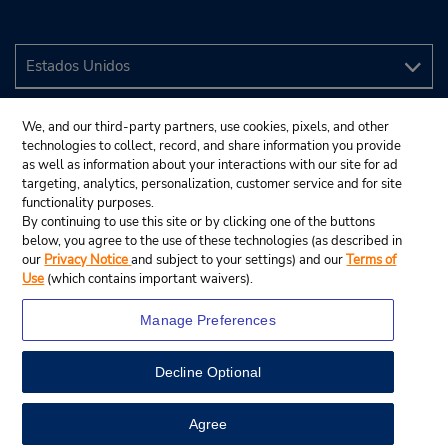
We, and our third-party partners, use cookies, pixels, and other
technologies to collect, record, and share information you provide
as well as information about your interactions with our site for ad
targeting, analytics, personalization, customer service and for site
functionality purposes.
By continuing to use this site or by clicking one of the buttons
below, you agree to the use of these technologies (as described in
our
Privacy Notice
and subject to your settings) and our
Terms of
Use
(which contains important waivers).
Manage Preferences
Decline Optional
© 2024 Budget Rent A Car System, Inc.
View Map
Agree