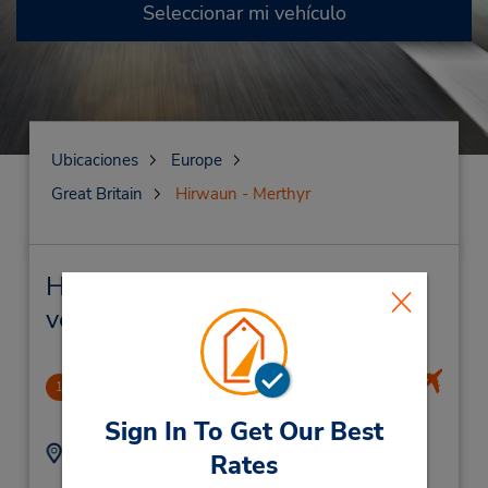
Seleccionar mi vehículo
Ubicaciones
Europe
Great Britain
Hirwaun - Merthyr
Hirwaun - Merthyr Alquiler de
vehículos y oficinas cercanas
Cardiff International Airport
1
36.83 millas de distancia
Sign In To Get Our Best
Dirección:
Teléfono:
Rates
Cardiff International
03305510947