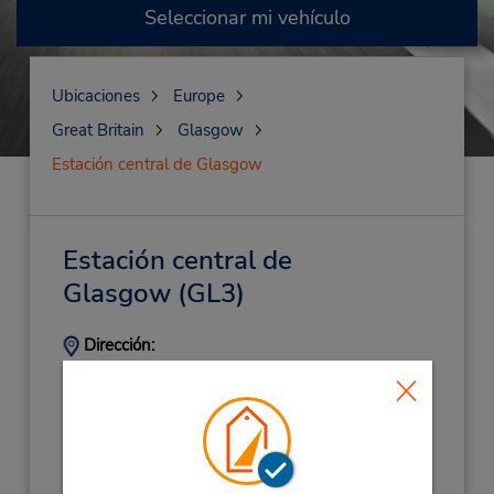
Seleccionar mi vehículo
Ubicaciones
Europe
Great Britain
Glasgow
Estación central de Glasgow
Estación central de
Glasgow
(GL3)
Dirección:
Glasgow Central Station,
Glasgow,
G2 7DN,
United Kingdom
Teléfono:
(44) 03305510928
Horario de servicio: