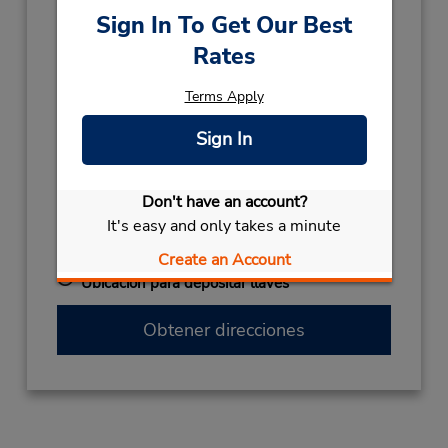
Sun - Sat 7:00 AM - 6:00 PM
Sign In To Get Our Best
Holiday Hours:
Rates
2026
NEW YEARS EVE
December 31 08:30AM
Terms Apply
- 04:00PM
CHRISTMAS DAY
December 25 closed
Sign In
CHRISTMAS EVE
December 24 08:30AM
- 04:00PM
Don't have an account?
It's easy and only takes a minute
2027
NEW YEARS DAY
January 1 closed
Create an Account
Ubicación para depositar llaves
Obtener direcciones