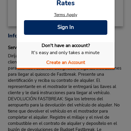
Rates
Obtener direcciones
Terms Apply
Sign In
Información sobre la oficina
Don't have an account?
Servicio Fastbreak
It's easy and only takes a minute
Diríjase al mostrador de Budget. Utilice la línea para
clientes Fastbreak o la línea normal si no hay una línea
Create an Account
para clientes Fastbreak designada, o siga las instrucciones
para llegar al quiosco de Fastbreak. Presente una
identificación y reciba su contrato de alquiler. El
representante en el mostrador le entregará las llaves al
cliente y le dará instrucciones para llegar al vehículo.
DEVOLUCIÓN FASTBREAK: Siga los letreros del
aeropuerto para la devolución del vehículo de alquiler. No
tiene que devolver el vehículo en el mostrador para
completar el alquiler. Registre el millaje y el nivel de
combustible en el contrato de alquiler y deposítelo en el
buzón de devoluciones de Budget Fastbreak. Le