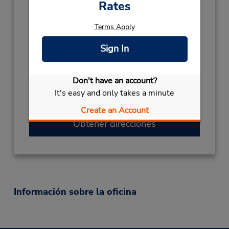
Rates
03305510950
Horario de servicio:
Terms Apply
Sun 8:00 AM - 4:00 PM; Mon - Fri 8:00 AM -
Sign In
6:00 PM; Sat 8:00 AM - 4:00 PM
Holiday Hours:
2026
Don't have an account?
CHRISTMAS
December 25 closed
It's easy and only takes a minute
Ubicación para depositar llaves
Create an Account
Obtener direcciones
Información sobre la oficina