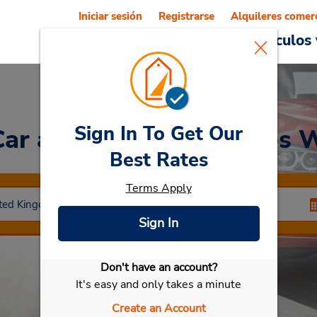
Iniciar sesión
Registrarse
Alquileres comer
Reservations
Ofertas
Vehículos 
Sign In To Get Our
Car
at Estación de trenes 
Best Rates
Terms Apply
Sign In
Don't have an account?
Seleccionar mi vehículo
It's easy and only takes a minute
Create an Account