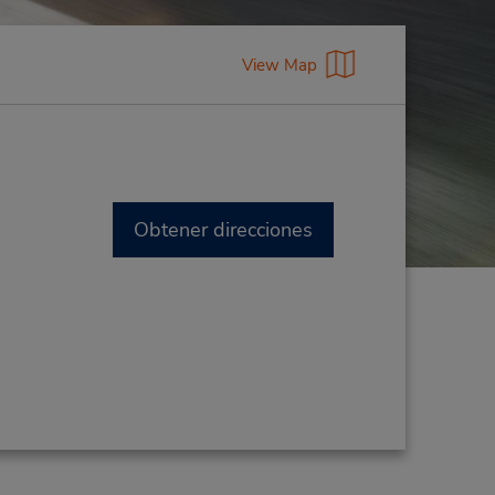
View Map
Obtener direcciones