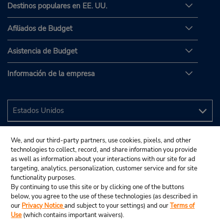
Destinos populares en EE. UU.
Afiliados de Budget
Asistencia de Budget
Información de la empresa
We, and our third-party partners, use cookies, pixels, and other
technologies to collect, record, and share information you provide
as well as information about your interactions with our site for ad
targeting, analytics, personalization, customer service and for site
functionality purposes.
By continuing to use this site or by clicking one of the buttons
below, you agree to the use of these technologies (as described in
our
Privacy Notice
and subject to your settings) and our
Terms of
Use
(which contains important waivers).