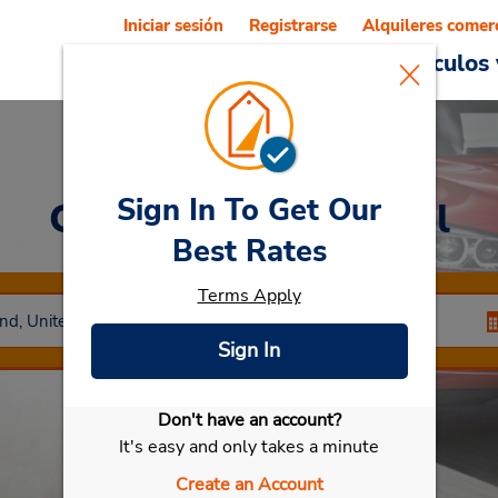
Iniciar sesión
Registrarse
Alquileres comer
Reservations
Ofertas
Vehículos 
Sign In To Get Our
Car Rental
Blackpool
Best Rates
Terms Apply
Sign In
Don't have an account?
Seleccionar mi vehículo
It's easy and only takes a minute
Create an Account