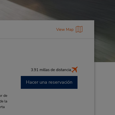
View Map
3.91 millas de distancia
Hacer una reservación
M
or de
de la
rta