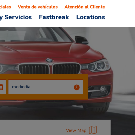
ciales
Venta de vehículos
Atención al Cliente
y Servicios
Fastbreak
Locations
View Map