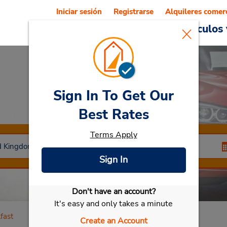
Iniciar sesión
Registrarse
Alquileres comer
Reservations
Ofertas
Vehículos 
Sign In To Get Our
Car Rental
Belfast
Best Rates
Terms Apply
Sign In
Don't have an account?
Seleccionar mi vehículo
It's easy and only takes a minute
fast
Create an Account