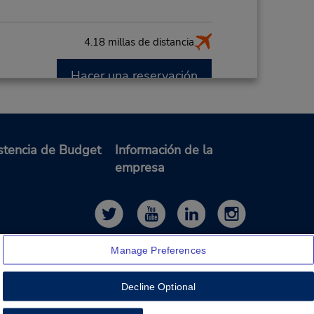
4.18 millas de distancia
Hacer una reservación
PM
or de
de la
stencia de Budget
Información de la
rta
empresa
es
19.68 millas de distancia
Manage Preferences
Hacer una reservación
AM
Decline Optional