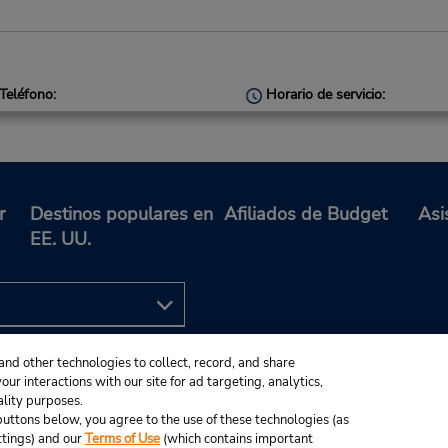
Teléfono:
Horario de servicio:
2890451111
Sun - Sat 7:00 AM - 10:00 
Holiday Hours
Free pickup service available
Si llega en avión, el mostrad
alquiler se encuentra dentro 
r
Destinos populares en
Afiliados de Budget
Asi
terminal con una caminata co
EE. UU.
hasta el estacionamiento.
Ubicación para depositar llav
and other technologies to collect, record, and share
Teléfono:
Horario de servicio:
ur interactions with our site for ad targeting, analytics,
2894423332
Sun - Sat 7:00 AM - 12:00 
ality purposes.
e buttons below, you agree to the use of these technologies (as
Holiday Hours
ttings) and our
Terms of Use
(which contains important
Free pickup service available