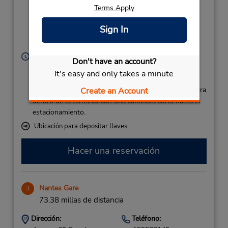
Terms Apply
Airport,
Bouguenais,
Sign In
Bouguenais,
44340,
France
Horario de servicio:
Don't have an account?
Sun 9:00 AM - 10:45 PM; Mon - Fri 7:45 AM - 10:45
It's easy and only takes a minute
PM; Sat 8:00 AM - 6:30 PM
Si llega en avión, el mostrador de alquiler se encuentra
Create an Account
dentro de la terminal con una caminata corta hasta el
estacionamiento.
Ubicación para depositar llaves
Hacer una reservación
Nantes Gare
3
73.38 millas de distancia
Dirección:
Teléfono: