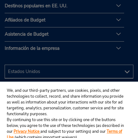
Destinos populares en EE. UU.
Afiliados de Budget
Asistencia de Budget
Información de la empresa
We, and our third-party partners, use cookies, pixels, and other
technologies to collect, record, and share information you provide
as well as information about your interactions with our site for ad
targeting, analytics, personalization, customer service and for site
functionality purposes.
By continuing to use this site or by clicking one of the buttons
below, you agree to the use of these technologies (as described in
our
Privacy Notice
and subject to your settings) and our
Terms of
Use
(which contains important waivers).