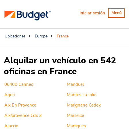
Alternar
Iniciar sesión
Menú
navegaci
Ubicaciones
Europe
France
Alquilar un vehículo en 542
oficinas en France
06400 Cannes
Manduel
Agen
Mantes La Jolie
Aix En Provence
Marignane Cedex
Aix/provence Cdx 3
Marseille
Ajaccio
Martigues