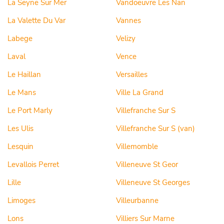
La Seyne Sur Mer
Vandoeuvre Les Nan
La Valette Du Var
Vannes
Labege
Velizy
Laval
Vence
Le Haillan
Versailles
Le Mans
Ville La Grand
Le Port Marly
Villefranche Sur S
Les Ulis
Villefranche Sur S (van)
Lesquin
Villemomble
Levallois Perret
Villeneuve St Geor
Lille
Villeneuve St Georges
Limoges
Villeurbanne
Lons
Villiers Sur Marne