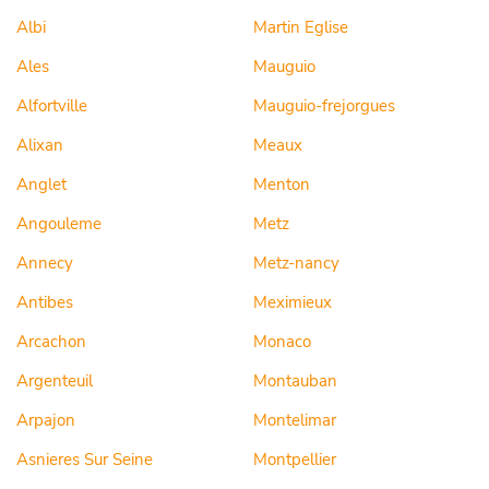
Albi
Martin Eglise
Ales
Mauguio
Alfortville
Mauguio-frejorgues
Alixan
Meaux
Anglet
Menton
Angouleme
Metz
Annecy
Metz-nancy
Antibes
Meximieux
Arcachon
Monaco
Argenteuil
Montauban
Arpajon
Montelimar
Asnieres Sur Seine
Montpellier