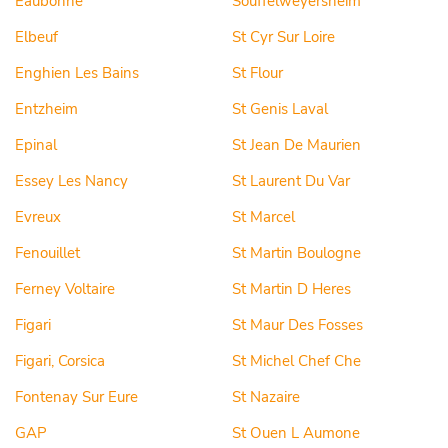
Eaubonne
Souffelweyersheim
Elbeuf
St Cyr Sur Loire
Enghien Les Bains
St Flour
Entzheim
St Genis Laval
Epinal
St Jean De Maurien
Essey Les Nancy
St Laurent Du Var
Evreux
St Marcel
Fenouillet
St Martin Boulogne
Ferney Voltaire
St Martin D Heres
Figari
St Maur Des Fosses
Figari, Corsica
St Michel Chef Che
Fontenay Sur Eure
St Nazaire
GAP
St Ouen L Aumone