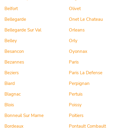
Belfort
Olivet
Bellegarde
Onet Le Chateau
Bellegarde Sur Val
Orleans
Belley
Orly
Besancon
Oyonnax
Bezannes
Paris
Beziers
Paris La Defense
Biard
Perpignan
Blagnac
Pertuis
Blois
Poissy
Bonneuil Sur Marne
Poitiers
Bordeaux
Pontault Combault