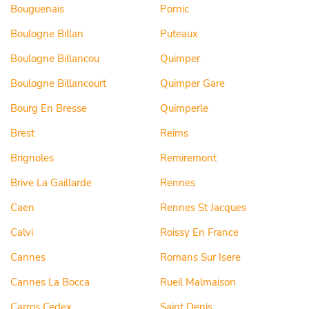
Bouguenais
Pornic
Boulogne Billan
Puteaux
Boulogne Billancou
Quimper
Boulogne Billancourt
Quimper Gare
Bourg En Bresse
Quimperle
Brest
Reims
Brignoles
Remiremont
Brive La Gaillarde
Rennes
Caen
Rennes St Jacques
Calvi
Roissy En France
Cannes
Romans Sur Isere
Cannes La Bocca
Rueil Malmaison
Carros Cedex
Saint Denis