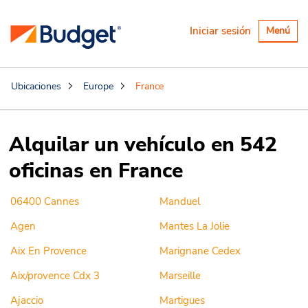
Alternar
Iniciar sesión
Menú
navegaci
Ubicaciones
Europe
France
Alquilar un vehículo en 542
oficinas en France
06400 Cannes
Manduel
Agen
Mantes La Jolie
Aix En Provence
Marignane Cedex
Aix/provence Cdx 3
Marseille
Ajaccio
Martigues