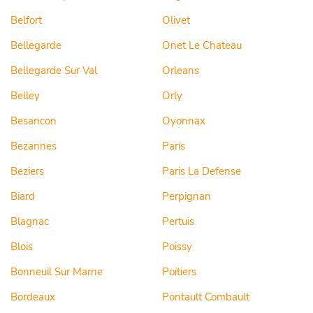
Belfort
Olivet
Bellegarde
Onet Le Chateau
Bellegarde Sur Val
Orleans
Belley
Orly
Besancon
Oyonnax
Bezannes
Paris
Beziers
Paris La Defense
Biard
Perpignan
Blagnac
Pertuis
Blois
Poissy
Bonneuil Sur Marne
Poitiers
Bordeaux
Pontault Combault