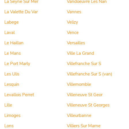
La Seyne Sur Mer
Vandoeuvre Les Nan
La Valette Du Var
Vannes
Labege
Velizy
Laval
Vence
Le Haillan
Versailles
Le Mans
Ville La Grand
Le Port Marly
Villefranche Sur S
Les Ulis
Villefranche Sur S (van)
Lesquin
Villemomble
Levallois Perret
Villeneuve St Geor
Lille
Villeneuve St Georges
Limoges
Villeurbanne
Lons
Villiers Sur Marne