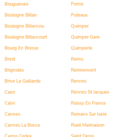
Bouguenais
Pornic
Boulogne Billan
Puteaux
Boulogne Billancou
Quimper
Boulogne Billancourt
Quimper Gare
Bourg En Bresse
Quimperle
Brest
Reims
Brignoles
Remiremont
Brive La Gaillarde
Rennes
Caen
Rennes St Jacques
Calvi
Roissy En France
Cannes
Romans Sur Isere
Cannes La Bocca
Rueil Malmaison
Carros Cedex
Saint Denis