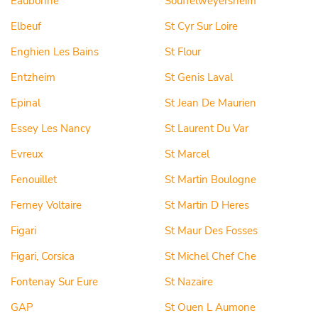
Eaubonne
Souffelweyersheim
Elbeuf
St Cyr Sur Loire
Enghien Les Bains
St Flour
Entzheim
St Genis Laval
Epinal
St Jean De Maurien
Essey Les Nancy
St Laurent Du Var
Evreux
St Marcel
Fenouillet
St Martin Boulogne
Ferney Voltaire
St Martin D Heres
Figari
St Maur Des Fosses
Figari, Corsica
St Michel Chef Che
Fontenay Sur Eure
St Nazaire
GAP
St Ouen L Aumone