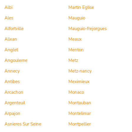
Albi
Martin Eglise
Ales
Mauguio
Alfortville
Mauguio-frejorgues
Alixan
Meaux
Anglet
Menton
Angouleme
Metz
Annecy
Metz-nancy
Antibes
Meximieux
Arcachon
Monaco
Argenteuil
Montauban
Arpajon
Montelimar
Asnieres Sur Seine
Montpellier