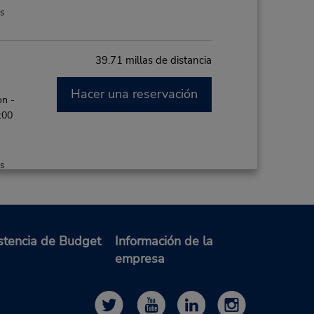
es
39.71 millas de distancia
Hacer una reservación
on -
:00
es
47.55 millas de distancia
stencia de Budget
Información de la
Hacer una reservación
on -
empresa
 8:00