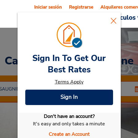
Iniciar sesión
Registrarse
Alquileres comer
Reservations
Ofertas
Vehículos 
Sign In To Get Our
Car Rental
Saint Etienne
Best Rates
Terms Apply
Sign In
Don't have an account?
Seleccionar mi vehículo
It's easy and only takes a minute
Create an Account