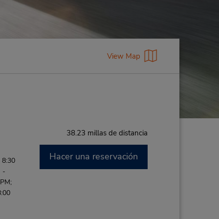
View Map
38.23 millas de distancia
Hacer una reservación
 8:30
 -
 PM;
8:00