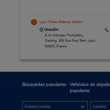
Lyon Ptdieu Railway Station
2
Dirección:
8 Av Georges Pompidou,
Parking: 205 Rue Paul Bert,
Lyon,
69003,
France
Lyon-St Exupery Airport
3
Dirección:
Búsquedas populares
Vehículos de alquile
Saint Exupéry,
populares
(Pick up Shuttle Terminal 1),
COLOMBIER SAUGNIEU,
69125,
France