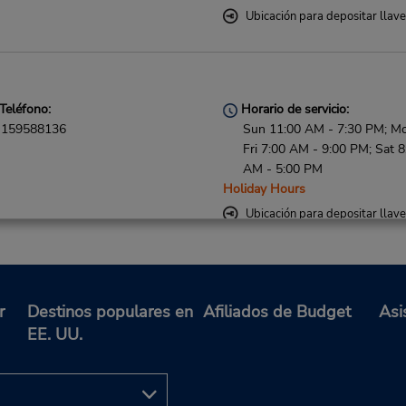
Ubicación para depositar llav
Teléfono:
Horario de servicio:
159588136
Sun 11:00 AM - 7:30 PM; M
Fri 7:00 AM - 9:00 PM; Sat 8
AM - 5:00 PM
Holiday Hours
Ubicación para depositar llav
Teléfono:
Horario de servicio:
r
Destinos populares en
Afiliados de Budget
Asi
159588138
Sun 8:00 AM - 12:00 AM; M
EE. UU.
Fri 7:00 AM - 12:00 AM; Sat
AM - 12:00 AM
Holiday Hours