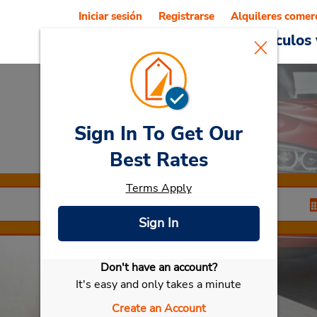
Iniciar sesión
Registrarse
Alquileres comer
Reservations
Ofertas
Vehículos 
Sign In To Get Our
Car Rental
Nimes
Best Rates
Terms Apply
Sign In
Don't have an account?
Seleccionar mi vehículo
It's easy and only takes a minute
Create an Account