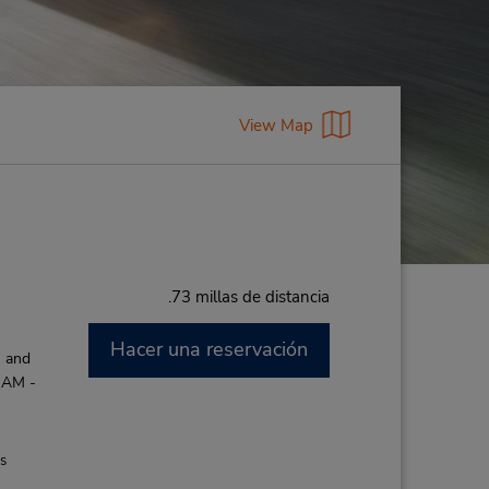
View Map
.73 millas de distancia
Hacer una reservación
M and
 AM -
es