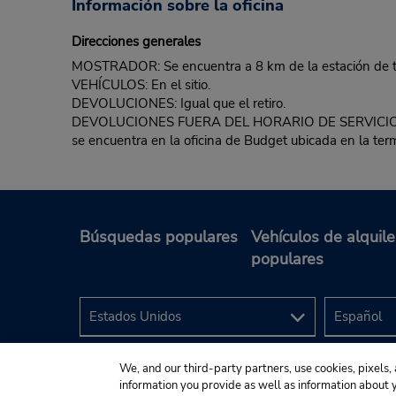
Información sobre la oficina
Direcciones generales
MOSTRADOR: Se encuentra a 8 km de la estación de tre
VEHÍCULOS: En el sitio.
DEVOLUCIONES: Igual que el retiro.
DEVOLUCIONES FUERA DEL HORARIO DE SERVICIO: El clie
se encuentra en la oficina de Budget ubicada en la ter
Búsquedas populares
Vehículos de alquile
populares
We, and our third-party partners, use cookies, pixels, 
information you provide as well as information about yo