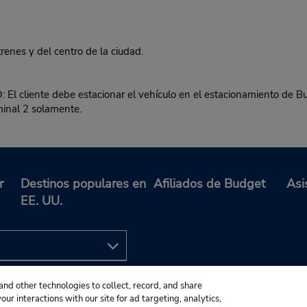
nes y del centro de la ciudad.
nte debe estacionar el vehículo en el estacionamiento de Budge
minal 2 solamente.
r
Destinos populares en
Afiliados de Budget
Asi
EE. UU.
and other technologies to collect, record, and share
ur interactions with our site for ad targeting, analytics,