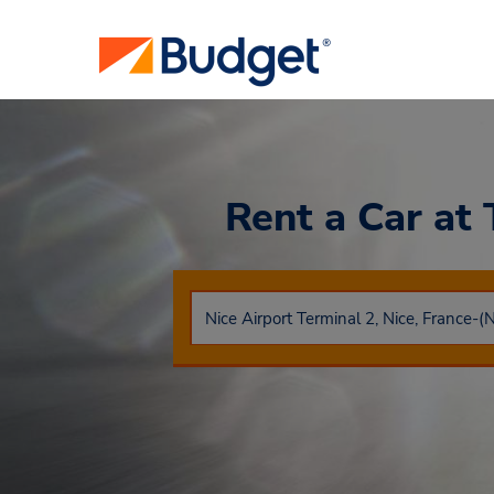
Rent a Car
at 