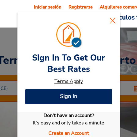
Iniciar sesión
Registrarse
Alquileres comer
Reservations
Ofertas
Vehículos 
Sign In To Get Our
Terminal 2 del Aeropuerto
Best Rates
Terms Apply
Sign In
Don't have an account?
Seleccionar mi vehículo
It's easy and only takes a minute
Create an Account