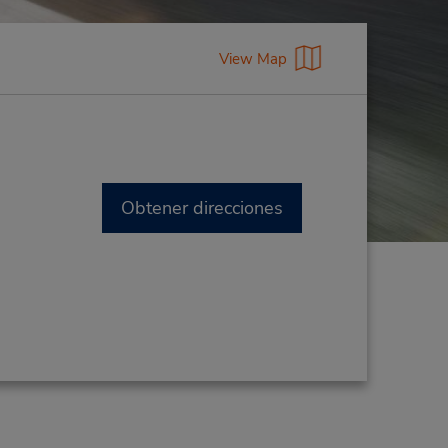
View Map
Obtener direcciones