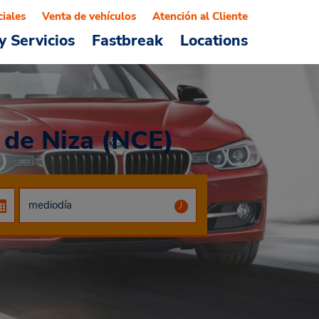
ciales
Venta de vehículos
Atención al Cliente
y Servicios
Fastbreak
Locations
 de Niza (NCE)