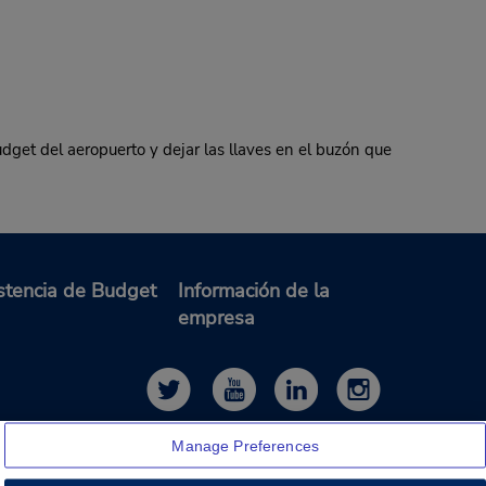
t del aeropuerto y dejar las llaves en el buzón que
stencia de Budget
Información de la
empresa
Manage Preferences