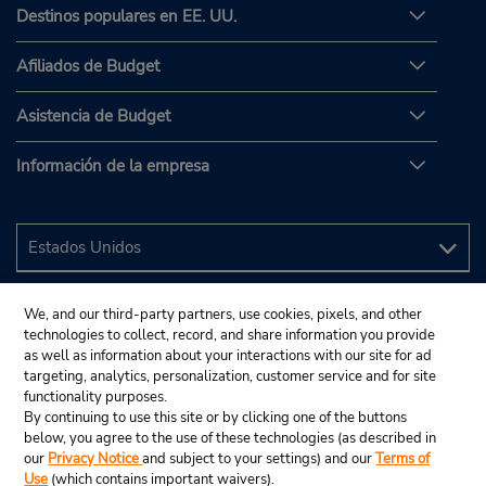
Destinos populares en EE. UU.
Afiliados de Budget
Asistencia de Budget
Información de la empresa
We, and our third-party partners, use cookies, pixels, and other
technologies to collect, record, and share information you provide
as well as information about your interactions with our site for ad
targeting, analytics, personalization, customer service and for site
functionality purposes.
By continuing to use this site or by clicking one of the buttons
below, you agree to the use of these technologies (as described in
our
Privacy Notice
and subject to your settings) and our
Terms of
Use
(which contains important waivers).