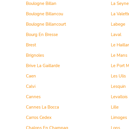
Boulogne Billan
La Seyne
Boulogne Billancou
La Valett
Boulogne Billancourt
Labege
Bourg En Bresse
Laval
Brest
Le Hailla
Brignoles
Le Mans
Brive La Gaillarde
Le Port M
Caen
Les Ulis
Calvi
Lesquin
Cannes
Levallois
Cannes La Bocca
Lille
Carros Cedex
Limoges
Chalons En Champag
Lons