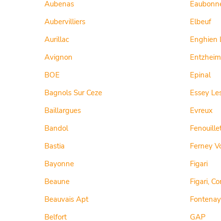
Aubenas
Eaubonn
Aubervilliers
Elbeuf
Aurillac
Enghien 
Avignon
Entzheim
BOE
Epinal
Bagnols Sur Ceze
Essey Le
Baillargues
Evreux
Bandol
Fenouille
Bastia
Ferney Vo
Bayonne
Figari
Beaune
Figari, Co
Beauvais Apt
Fontenay
Belfort
GAP