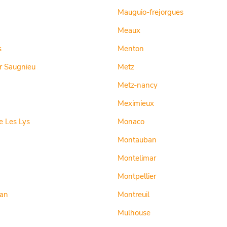
Mauguio-frejorgues
Meaux
s
Menton
r Saugnieu
Metz
Metz-nancy
Meximieux
 Les Lys
Monaco
Montauban
Montelimar
Montpellier
an
Montreuil
Mulhouse