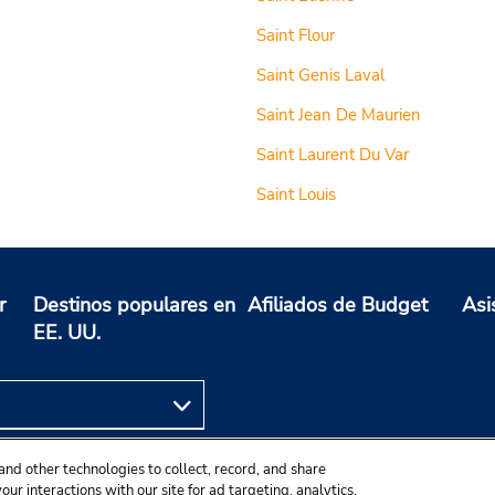
Saint Flour
Saint Genis Laval
Saint Jean De Maurien
Saint Laurent Du Var
Saint Louis
r
Destinos populares en
Afiliados de Budget
Asi
EE. UU.
and other technologies to collect, record, and share
ur interactions with our site for ad targeting, analytics,