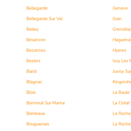
Bellegarde
Geneve
Bellegarde Sur Val
Goin
Belley
Grenoble
Besancon
Haguena
Bezannes
Hyeres
Beziers
Issy Les 
Biard
Juvisy Su
Blagnac
Kingersh
Blois
La Baule
Bonneuil Sur Marne
La Ciotat
Bordeaux
La Roche
Bouguenais
La Roche