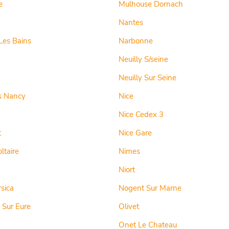
e
Mulhouse Dornach
Nantes
Les Bains
Narbonne
Neuilly S/seine
Neuilly Sur Seine
s Nancy
Nice
Nice Cedex 3
t
Nice Gare
ltaire
Nimes
Niort
rsica
Nogent Sur Marne
 Sur Eure
Olivet
Onet Le Chateau