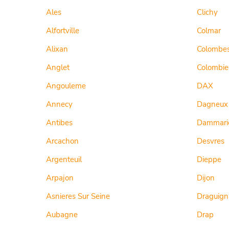
Ales
Clichy
Alfortville
Colmar
Alixan
Colombe
Anglet
Colombie
Angouleme
DAX
Annecy
Dagneux
Antibes
Dammarie
Arcachon
Desvres
Argenteuil
Dieppe
Arpajon
Dijon
Asnieres Sur Seine
Draguign
Aubagne
Drap