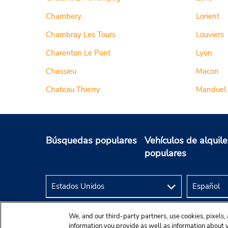
Chambery
Lorient
Chambray Les Tours
Louviers
Charenton Le Pont
Lyon
Chassieu
Macon
Chateau Thierry
Manduel
Búsquedas populares
Vehículos de alquile
populares
We, and our third-party partners, use cookies, pixels, 
information you provide as well as information about yo