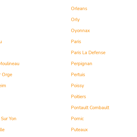
Orleans
Orly
Oyonnax
u
Paris
Paris La Defense
Moulineau
Perpignan
r Orge
Pertuis
eim
Poissy
Poitiers
Pontault Combault
 Sur Yon
Pornic
lle
Puteaux