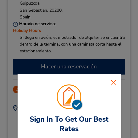
Guipuzcoa,
San Sebastian,
20280,
Spain
Horario de servicio:
Holiday Hours
Si llega en avión, el mostrador de alquiler se encuentra
dentro de la terminal con una caminata corta hasta el
estacionamiento.
Hacer una reservación
San Sebastian
2
65.19 millas de distancia
Dirección:
Teléfono:
Federico Garcia Lorca
(34) 94 346 15 56
Sign In To Get Our Best
1, Planta 0,
Rates
Return Parking Planta
- 2,