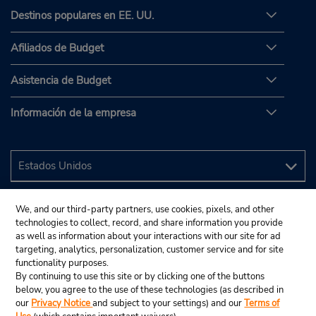
Destinos populares en EE. UU.
Afiliados de Budget
Asistencia de Budget
Información de la empresa
We, and our third-party partners, use cookies, pixels, and other
technologies to collect, record, and share information you provide
as well as information about your interactions with our site for ad
targeting, analytics, personalization, customer service and for site
functionality purposes.
By continuing to use this site or by clicking one of the buttons
below, you agree to the use of these technologies (as described in
our
Privacy Notice
and subject to your settings) and our
Terms of