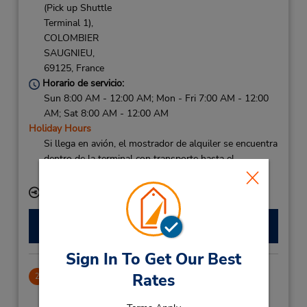
(Pick up Shuttle
Terminal 1),
COLOMBIER
SAUGNIEU,
69125,
France
Horario de servicio:
Sun 8:00 AM - 12:00 AM; Mon - Fri 7:00 AM - 12:00
AM; Sat 8:00 AM - 12:00 AM
Holiday Hours
Si llega en avión, el mostrador de alquiler se encuentra
dentro de la terminal con transporte hasta el
estacionamiento.
Ubicación para depositar llaves
Hacer una reservación
Sign In To Get Our Best
Lyon Ptdieu Railway Station
Rates
2
10.6 millas de distancia