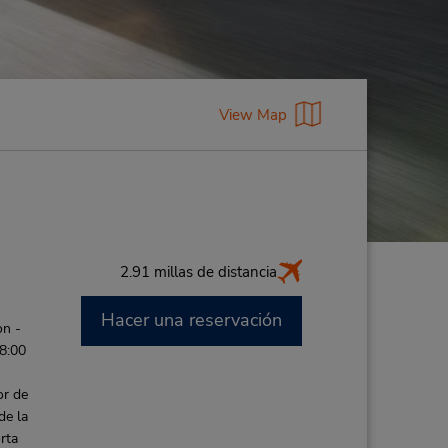
View Map
2.91 millas de distancia
Hacer una reservación
on -
 8:00
or de
de la
rta