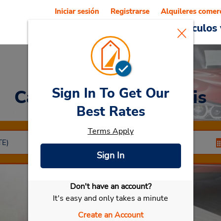
Iniciar sesión
Registrarse
Alquileres comer
Reservations
Ofertas
Vehículos 
Sign In To Get Our
Car Rental
Bouguenais
Best Rates
Terms Apply
Sign In
Don't have an account?
Seleccionar mi vehículo
It's easy and only takes a minute
Create an Account