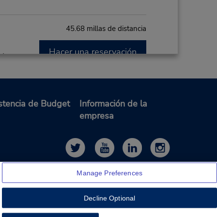
45.68 millas de distancia
Hacer una reservación
PM
8:00
stencia de Budget
Información de la
es
empresa
48.58 millas de distancia
Hacer una reservación
 PM
Manage Preferences
:00
 -
Decline Optional
00 PM