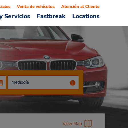
ciales
Venta de vehículos
Atención al Cliente
y Servicios
Fastbreak
Locations
View Map