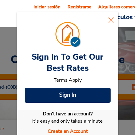
Iniciar sesión
Registrarse
Alquileres comer
Reservations
Ofertas
Vehículos 
Sign In To Get Our
Car Rental
Bellegarde
Best Rates
Terms Apply
Sign In
Don't have an account?
Seleccionar mi vehículo
It's easy and only takes a minute
de
Create an Account