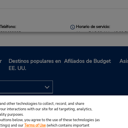
Teléfono:
Horario de servicio:
582683235
Mon - Fri 8:00 AM - 12:00 
and 1:30 PM - 5:30 PM; Sat 
AM - 12:00 PM
Holiday Hours
Free pickup service available
r
Destinos populares en
Afiliados de Budget
Asi
Ubicación para depositar llav
EE. UU.
Teléfono:
Horario de servicio:
582683231
Mon - Thu 8:00 AM - 12:30
and other technologies to collect, record, and share
and 1:30 PM - 5:30 PM; Fri 8
ur interactions with our site for ad targeting, analytics,
AM - 12:30 PM and 1:30 PM
ality purposes.
e buttons below, you agree to the use of these technologies (as
6:30 PM; Sat 8:00 AM - 12:
ttings) and our
Terms of Use
(which contains important
Holiday Hours