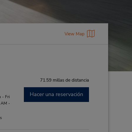
View Map
71.59 millas de distancia
Hacer una reservación
- Fri
0 AM -
es