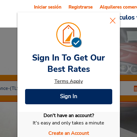
Iniciar sesión
Registrarse
Alquileres comer
Reservations
Ofertas
Vehículos 
Sign In To Get Our
Car Rental
Agen
Best Rates
Terms Apply
Sign In
Don't have an account?
Seleccionar mi vehículo
It's easy and only takes a minute
Create an Account