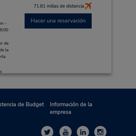
71.81 millas de distancia
Hacer una reservación
on -
 8:00
or de
de la
rta
es
85.49 millas de distancia
stencia de Budget
Información de la
Hacer una reservación
on -
empresa
8:00
 -