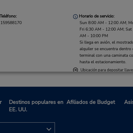
Teléfono:
Horario de servicio:
159588170
Sun 8:00 AM - 12:00 AM; M
Fri 6:30 AM - 12:00 AM; Sat
AM - 10:00 PM
Si llega en avión, el mostrad
alquiler se encuentra dentro 
terminal con una caminata co
hasta el estacionamiento.
Ubicación para depositar llav
Teléfono:
Horario de servicio:
r
Destinos populares en
Afiliados de Budget
Asi
820611674
Sun 10:00 AM - 9:00 PM; M
EE. UU.
Thu 8:00 AM - 9:00 PM; Fri 
AM - 10:00 PM; Sat 8:00 AM
6:00 PM