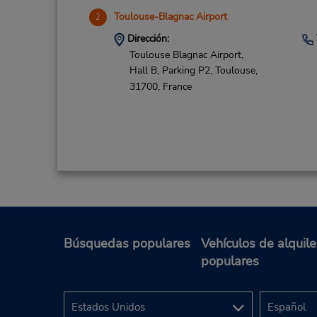
Toulouse-Blagnac Airport
2
Dirección:
Toulouse Blagnac Airport,
Hall B, Parking P2,
Toulouse,
31700,
France
Bordeaux Gare
3
Dirección:
Búsquedas populares
Vehículos de alquile
Hall 3 Suivre Sortie Belcier,
populares
127 Rue des Terres de Borde,
Bordeaux,
33800,
France