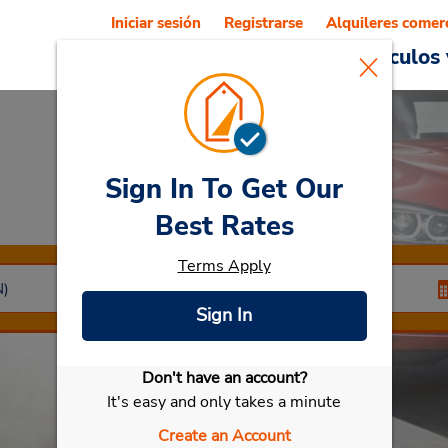
Iniciar sesión
Registrarse
Alquileres comer
Reservations
Ofertas
Vehículos 
Sign In To Get Our
Car Rental
Nadi
Best Rates
Terms Apply
Sign In
Don't have an account?
Seleccionar mi vehículo
It's easy and only takes a minute
Create an Account