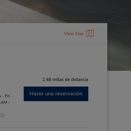
View Map
2.48 millas de distancia
Hacer una reservación
- Fri
0 AM -