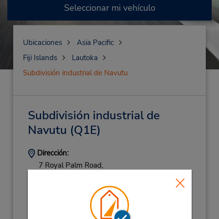
Seleccionar mi vehículo
Ubicaciones
Asia Pacific
Fiji Islands
Lautoka
Subdivisión industrial de Navutu
Subdivisión industrial de
Navutu
(Q1E)
Dirección:
7 Royal Palm Road,
Lautoka,
Fiji Islands
Teléfono:
(679) 6666-166
Horario de servicio: