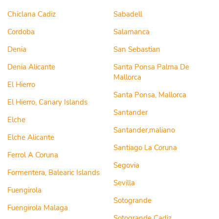
Chiclana Cadiz
Sabadell
Cordoba
Salamanca
Denia
San Sebastian
Denia Alicante
Santa Ponsa Palma De
Mallorca
El Hierro
Santa Ponsa, Mallorca
El Hierro, Canary Islands
Santander
Elche
Santander,maliano
Elche Alicante
Santiago La Coruna
Ferrol A Coruna
Segovia
Formentera, Balearic Islands
Sevilla
Fuengirola
Sotogrande
Fuengirola Malaga
Sotogrande Cadiz