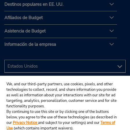
Destinos populares en EE. UU.
Afiliados de Budget
Asistencia de Budget
Información de la empresa
We, and our third-party partners, use cookies, pixels, and other
technologies to collect, record, and share information you provide
as well as information about your interactions with our site for ad
targeting, analytics, personalization, customer service and for site
functionality purposes.
By continuing to use this site or by clicking one of the buttons
below, you agree to the use of these technologies (as described in
our
Privacy Notice
and subject to your settings) and our
Terms of
Use
(which contains important waivers).